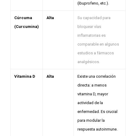
(ibuprofeno, etc.).
Cúrcuma
Alta
Su capacidad para
(Curcumina)
bloquear vías
inflamatorias es
comparable en algunos
estudios a fármacos
analgésicos.
Vitamina D
Alta
Existe una correlación
directa: a menos
vitamina D, mayor
actividad de la
enfermedad. Es crucial
para modular la
respuesta autoinmune.