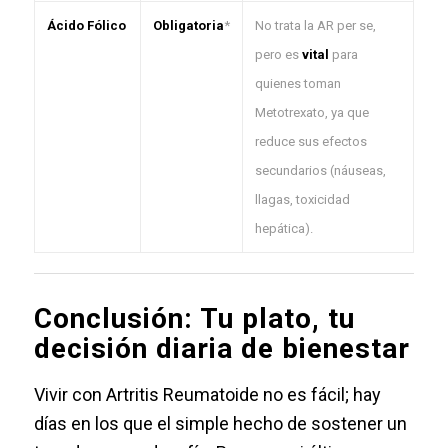
Ácido Fólico
Obligatoria
*
No trata la AR per se,
pero es
vital
para
quienes toman
Metotrexato, ya que
reduce sus efectos
secundarios (náuseas,
llagas, toxicidad
hepática).
Conclusión: Tu plato, tu
decisión diaria de bienestar
Vivir con Artritis Reumatoide no es fácil; hay
días en los que el simple hecho de sostener un