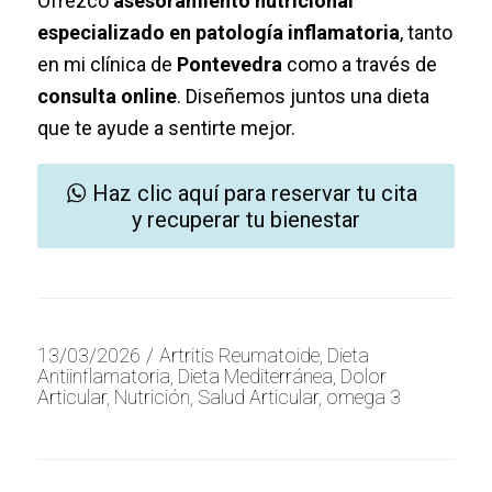
Ofrezco
asesoramiento nutricional
especializado en patología inflamatoria
, tanto
en mi clínica de
Pontevedra
como a través de
consulta online
. Diseñemos juntos una dieta
que te ayude a sentirte mejor.
Haz clic aquí para reservar tu cita
y recuperar tu bienestar
13/03/2026
/
Artritis Reumatoide
,
Dieta
Antiinflamatoria
,
Dieta Mediterránea
,
Dolor
Articular
,
Nutrición
,
Salud Articular
,
omega 3